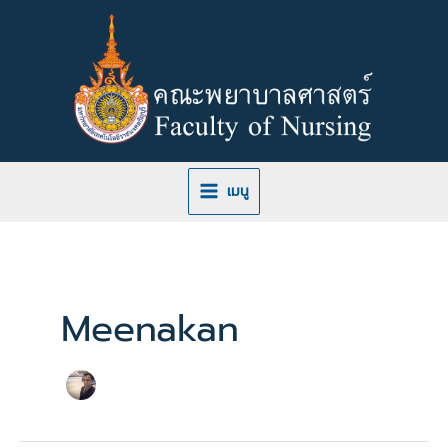
Skip
to
content
เมนู
Meenakan