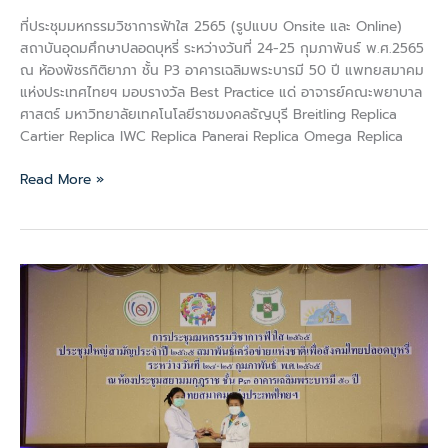
ที่ประชุมมหกรรมวิชาการฟ้าใส 2565 (รูปแบบ Onsite และ Online)
สถาบันอุดมศึกษาปลอดบุหรี่ ระหว่างวันที่ 24-25 กุมภาพันธ์ พ.ศ.2565
ณ ห้องพัชรกิติยาภา ชั้น P3 อาคารเฉลิมพระบารมี 50 ปี แพทยสมาคม
แห่งประเทศไทยฯ มอบรางวัล Best Practice แด่ อาจารย์คณะพยาบาล
ศาสตร์ มหาวิทยาลัยเทคโนโลยีราชมงคลธัญบุรี Breitling Replica
Cartier Replica IWC Replica Panerai Replica Omega Replica
Read More »
นักศึกษา
ได้
รับ
รางวัล
“นวัตกรรม
นิสิต
นักศึกษา
ปลอด