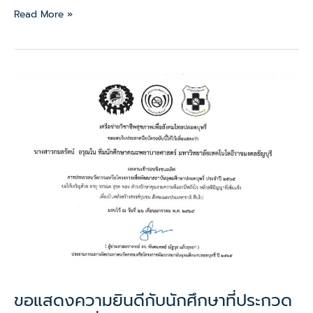
Read More »
ขอ
แสดง
ความ
ยินดี
กับ
นักศึกษา
ที่
ประกวด
นวัตกรรม
เพื่อ
พัฒนา
สถาบัน
อุดมศึกษา
ปลอด
ขอแสดงความยินดีกับนักศึกษาที่ประกวด
บุหรี่
เข้า