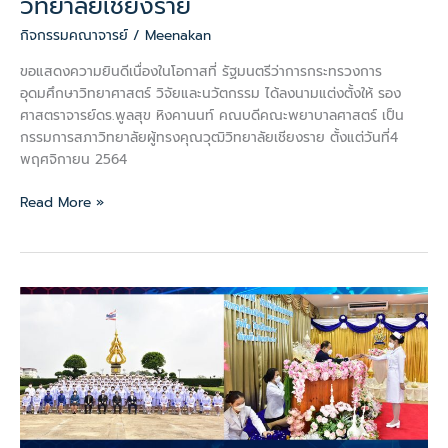
วิทยาลัยเชียงราย
วิทยาลัย
ผู้ทรง
กิจกรรมคณาจารย์
/
Meenakan
คุณวุฒิ
ขอแสดงความยินดีเนื่องในโอกาสที่ รัฐมนตรีว่าการกระทรวงการ
วิทยาลัย
อุดมศึกษาวิทยาศาสตร์ วิจัยและนวัตกรรม ได้ลงนามแต่งตั้งให้ รอง
เชียงราย
ศาสตราจารย์ดร.พูลสุข หิงคานนท์ คณบดีคณะพยาบาลศาสตร์ เป็น
กรรมการสภาวิทยาลัยผู้ทรงคุณวุฒิวิทยาลัยเชียงราย ตั้งแต่วันที่4
พฤศจิกายน 2564
Read More »
พิธี
มอบ
เข็ม
สัญลักษณ์
บัณฑิต
พยาบาล
แก่