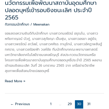
นวัตกรรมเพื่อพัฒนาสถาบันอุดมศึกษา
รอบ
ปลอดบุหรี่เข้ารอบชิงชนะเลิศ ประจำปี
ชิง
ชนะ
2565
เลิศ
กิจกรรมนักศึกษา
/
Meenakan
ประจำ
ปี
ขอแสดงความยินดีกับนักศึกษา นางสาวกมลรัตน์ อรุณโน, นางสาว
2565
หทัยกาญจน์ บัวภู่, นางสาวสุภัชญา เป็นพุ่ม, นางสาวอรยา อยู่ยัง,
นางสาวพรรัตน์ ลาวัลย์, นางสาวศศิธร ภานุรักษ์, นางสาวอัศฎาพสิษฐ์
ทศราช, นางสาวสร้อยฟ้า วงค์ชัย ทีมนักศึกษาคณะพยาบาลศาสตร์
มหาวิทยาลัยเทคโนโลยีราชมงคลธัญบุรี ส่งประกวดนวัตกรรมหรือ
โครงการเพื่อพัฒนาสถาบันอุดมศึกษาปลอดบุหรี่ประจำปี 2565 ผลงาน
เข้ารอบชิงชนะเลิศ วันที่ 26 มกราคม 2565 จาก เครือข่ายวิชาชีพ
สุขภาพเพื่อสังคมไทยปลอดบุหรี่
Read More »
←
Previous
1
…
29
30
31