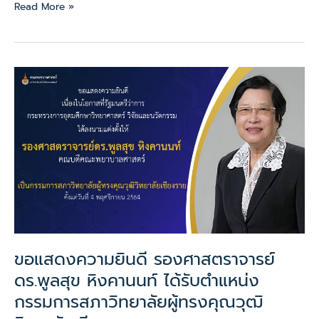
Read More »
ขอ
แสดง
ความ
ยินดี
รอง
ศาสตราจารย์
ดร.พูล
สุข
หิง
คา
นนท์
ได้
ขอแสดงความยินดี รองศาสตราจารย์
รับ
ดร.พูลสุข หิงคานนท์ ได้รับตำแหน่ง
ตำแหน่ง
กรรมการ
กรรมการสภาวิทยาลัยผู้ทรงคุณวุฒิ
สภา