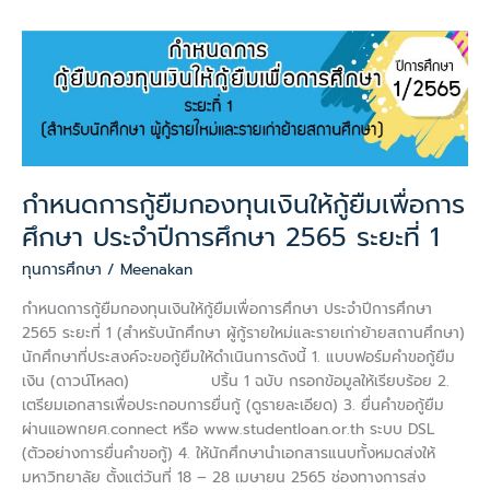
กำหนดการ
กู้
ยืม
กองทุน
เงิน
ให้
กู้
กำหนดการกู้ยืมกองทุนเงินให้กู้ยืมเพื่อการ
ยืม
ศึกษา ประจำปีการศึกษา 2565 ระยะที่ 1
เพื่อ
การ
ทุนการศึกษา
/
Meenakan
ศึกษา
ประจำ
กำหนดการกู้ยืมกองทุนเงินให้กู้ยืมเพื่อการศึกษา ประจำปีการศึกษา
ปี
2565 ระยะที่ 1 (สำหรับนักศึกษา ผู้กู้รายใหม่และรายเก่าย้ายสถานศึกษา)
การ
นักศึกษาที่ประสงค์จะขอกู้ยืมให้ดำเนินการดังนี้ 1. แบบฟอร์มคำขอกู้ยืม
ศึกษา
เงิน (ดาวน์โหลด) ปริ้น 1 ฉบับ กรอกข้อมูลให้เรียบร้อย 2.
2565
เตรียมเอกสารเพื่อประกอบการยื่นกู้ (ดูรายละเอียด) 3. ยื่นคำขอกู้ยืม
ระยะ
ผ่านแอพกยศ.connect หรือ www.studentloan.or.th ระบบ DSL
ที่
(ตัวอย่างการยื่นคำขอกู้) 4. ให้นักศึกษานำเอกสารแนบทั้งหมดส่งให้
1
มหาวิทยาลัย ตั้งแต่วันที่ 18 – 28 เมษายน 2565 ช่องทางการส่ง