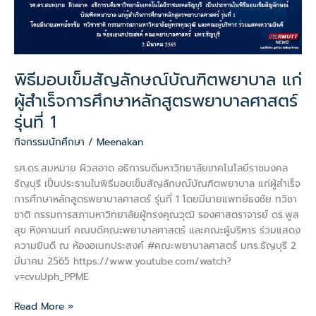
ผู้
สำเร็จ
การ
ศึกษา
หลักสูตร
พิธีมอบเข็มสัญลักษณ์บัณฑิตพยาบาล แก่
พยาบาล
ศาสตร์
ผู้สำเร็จการศึกษาหลักสูตรพยาบาลศาสตร์
รุ่น
รุ่นที่ 1
ที่
1
กิจกรรมนักศึกษา
/
Meenakan
รศ.ดร.สมหมาย ผิวสอาด อธิการบดีมหาวิทยาลัยเทคโนโลยีราชมงคล
ธัญบุรี เป็นประธานในพิธีมอบเข็มสัญลักษณ์บัณฑิตพยาบาล แก่ผู้สำเร็จ
การศึกษาหลักสูตรพยาบาลศาสตร์ รุ่นที่ 1 โดยมีนายแพทย์ธงชัย ทวิชา
ชาติ กรรมการสภามหาวิทยาลัยผู้ทรงคุณวุฒิ รองศาสตราจารย์ ดร.พูล
สุข หิงคานนท์ คณบดีคณะพยาบาลศาสตร์ และคณะผู้บริหาร ร่วมแสดง
ความยินดี ณ ห้องอเนกประสงค์ #คณะพยาบาลศาสตร์ มทร.ธัญบุรี 2
มีนาคม 2565 https://www.youtube.com/watch?
v=cvuUph_PPME
Read More »