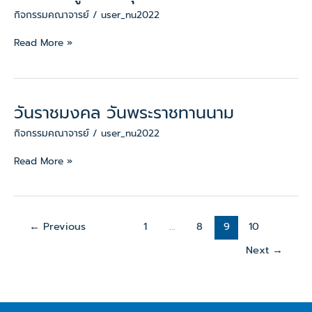
พิธี
กิจกรรมคณาจารย์
/
user_nu2022
ถวาย
พระ
Read More »
เพลิง
พระบรม
ศพ
พระบาท
วันราชมงคล วันพระราชทานนาม
วัน
สมเด็จ
ราช
พระ
กิจกรรมคณาจารย์
/
user_nu2022
มงคล
ปร
วันพระ
Read More »
มิ
ราช
นท
ทาน
รม
นาม
หา
ภูมิพล
←
Previous
1
…
8
9
10
อดุลย
Next
→
เดช