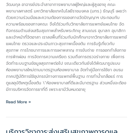
ราม\”
วัฒนกุล อาจารย์ประจำสาขาการพยาบาลผู้ใหญ่และผู้สูงอายุ คณะ
พยาบาลศาสตร์ มหาวิทยาลัยเทคโนโลยีราชมงคล (มทร.) ธัญบุรี เผยว่า
ด้วยความร่วมมือและความต้องการของทางวัดปัญญาฯ ประกอบกับ
ความพร้อมของทางคณะ จึงได้ร่วมกับวิทยาลัยการแพทย์แผนไทย จัด
กิจกรรมด้านส่งเสริมสุขภาพสำหรับพระภิกษุ สามเณร อุบาสก อุบาสิกา
และเจ้าหน้าที่จิตอาสา เราลงพื้นที่ร่วมกับนักศึกษาจากวิทยาลัยการแพทย์
แผนไทย ตรวจและประเมินภาวะสุขภาพเบื้องต้น การรับรู้เกี่ยวกับ
สุขภาพ การโภชนาการและการเผาพลาญ การขับถ่าย การออกกำลังกาย
การพักผ่อน การจัดการความเครียด รวมถึงการตรวจร่างกาย เพื่อการ
จัดทำระบบฐานข้อมูลสุขภาพต่อไป ขณะเดียวกันยังได้พัฒนารูปแบบ
ห้องพยาบาลใหม่ตามมาตรฐานห้องพยาบาล จัดทำคู่มือการใช้ยา อบรม
ภาคปฏิบัติการใช้อุปกรณ์ทางการแพทย์พื้นฐาน การทำน้ำเกลือแร่ การ
ดูแลอุบัติเหตุเบื้องต้น \”ห้องพยาบาลที่ดีและมีมาตรฐาน ส่วนหนึ่งจะต้อง
มีการบริหารจัดการยาที่ดี เพราะยามีวันหมดอายุ
Read More »
บริการวิชาการ:ส่งเสริมสุขภาพการดูแล
บริการ