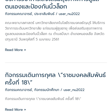
วิชาการ:ส่ง
ตนเองและป้องกันนิ้วล็อก
เสริมสุข
กิจกรรมคณาจารย์
,
ประชาสัมพันธ์
/
user_nu2022
ภาพ
การ
คณะพยาบาลศาสตร์ มหาวิทยาลัยเทคโนโลยีราชมงคลธัญบุรี ให้บริการ
ดูแล
วิชาการระดับมหาวิทยาลัย แก่ชมรมผู้สูงอายุ เพื่อส่งเสริมสุขภาพการ
ตนเอง
ดูแลตนเองและป้องกันนิ้วล็อก ณ ตำบลบึงบา อำเภอหนองเสือ จังหวัด
และ
ปทุมธานี วันพฤหัสที่ 5 เมษายน 2561
ป้องกัน
นิ้ว
Read More »
ล็อก
กิจกรรมเดินการกุศล \”ราชมงคลสัมพันธ์
กิจกรรม
เดิน
ครั้งที่ 18\”
การ
กิจกรรมคณาจารย์
,
กิจกรรมนักศึกษา
/
user_nu2022
กุศล
\”ราช
กิจกรรมเดินการกุศล \”ราชมงคลสัมพันธ์ ครั้งที่ 18\”
มงคล
สัมพันธ์
Read More »