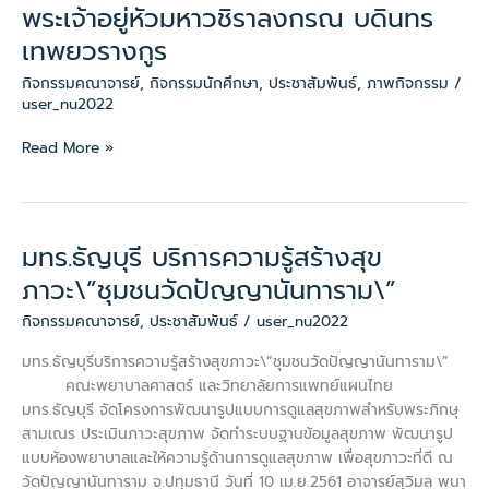
ถวาย
พระเจ้าอยู่หัวมหาวชิราลงกรณ บดินทร
พระพร
เทพยวรางกูร
ชัยมงคล
แด่
กิจกรรมคณาจารย์
,
กิจกรรมนักศึกษา
,
ประชาสัมพันธ์
,
ภาพกิจกรรม
/
สมเด็จ
user_nu2022
พระเจ้าอยู่หัว
มหา
Read More »
วชิร
า
ลง
กรณ
มทร.ธัญบุรี บริการความรู้สร้างสุข
มทร.ธัญบุรี
บดิ
บริการ
ภาวะ\”ชุมชนวัดปัญญานันทาราม\”
นท
ความ
ร
กิจกรรมคณาจารย์
,
ประชาสัมพันธ์
/
user_nu2022
รู้
เทพย
สร้าง
มทร.ธัญบุรีบริการความรู้สร้างสุขภาวะ\”ชุมชนวัดปัญญานันทาราม\”
ว
สุข
คณะพยาบาลศาสตร์ และวิทยาลัยการแพทย์แผนไทย
รา
ภาวะ\”ชุมชน
มทร.ธัญบุรี จัดโครงการพัฒนารูปแบบการดูแลสุขภาพสำหรับพระภิกษุ
งกูร
วัด
สามเณร ประเมินภาวะสุขภาพ จัดทำระบบฐานข้อมูลสุขภาพ พัฒนารูป
ปัญญา
แบบห้องพยาบาลและให้ความรู้ด้านการดูแลสุขภาพ เพื่อสุขภาวะที่ดี ณ
นันทา
วัดปัญญานันทาราม จ.ปทุมธานี วันที่ 10 เม.ย.2561 อาจารย์สุวิมล พนา