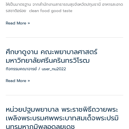
ด้าน
ให้เป็นมาตรฐาน จากสำนักงานสาธารณสุขจังหวัดปทุมธานี อาหารสะอาด
สุขาภิบาล
รสชาติอร่อย clean food good taste
อาหาร
Read More »
ศึกษาดูงาน คณะพยาบาลศาสตร์
ศึกษา
ดู
มหาวิทยาลัยศรีนครินทรวิโรฒ
งาน
กิจกรรมคณาจารย์
/
user_nu2022
คณะ
พยาบาล
Read More »
ศาสตร์
มหาวิทยาลัย
ศรีนครินทรวิโรฒ
หน่วยปฐมพยาบาล พระราชพิธีถวายพระ
หน่วย
ปฐมพยาบาล
เพลิงพระบรมศพพระบาทสมเด็จพระปรมิ
พระ
นทรมหาภูมิพลอดุลยเดช
ราช