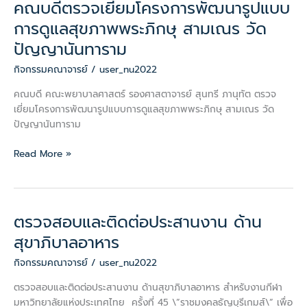
คณบดีตรวจเยี่ยมโครงการพัฒนารูปแบบ
คณบดี
ตรวจ
การดูแลสุขภาพพระภิกษุ สามเณร วัด
เยี่ยม
ปัญญานันทาราม
โครงการ
พัฒนา
กิจกรรมคณาจารย์
/
user_nu2022
รูป
คณบดี คณะพยาบาลศาสตร์ รองศาสตาจารย์ สุนทรี ภานุทัต ตรวจ
แบบ
เยี่ยมโครงการพัฒนารูปแบบการดูแลสุขภาพพระภิกษุ สามเณร วัด
การ
ปัญญานันทาราม
ดูแล
สุขภาพ
Read More »
พระ
ภิกษุ
สามเณร
วัด
ปัญญา
ตรวจสอบและติดต่อประสานงาน ด้าน
ตรวจ
นันทา
สอบ
สุขาภิบาลอาหาร
ราม
และ
กิจกรรมคณาจารย์
/
user_nu2022
ติดต่อ
ประสาน
ตรวจสอบและติดต่อประสานงาน ด้านสุขาภิบาลอาหาร สำหรับงานกีฬา
งาน
มหาวิทยาลัยแห่งประเทศไทย ครั้งที่ 45 \”ราชมงคลธัญบุรีเกมส์\” เพื่อ