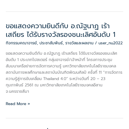
ครั้ง
ที่
18\”
ขอแสดงความยินดีกับ อ.ณัฐนาฏ เร้า
ขอ
แสดง
เสถียร ได้รับรางวัลรองชนะเลิศอันดับ 1
ความ
กิจกรรมคณาจารย์
,
ประชาสัมพันธ์
,
รางวัลและผลงาน
/
user_nu2022
ยินดี
กับ
ขอแสดงความยินดีกับ อ.ณัฐนาฏ เร้าเสถียร ได้รับรางวัลรองชนะเลิศ
อ.ณัฐ
อันดับ 1 ประเภทโปสเตอร์ กลุ่มอาจารย์/เจ้าหน้าที่ โครงการประชุม
นาฏ
สัมมนาเครือข่ายการจัดการความรู้ มหาวิทยาลัยเทคโนโลยีราชมงคล
เร้า
สถาบันการพลศึกษาและสถาบันบัณฑิตพัฒนศิลป์ ครั้งที่ 11 “การจัดการ
เสถียร
ความรู้สู่การขับเคลื่อน Thailand 4.0” ระหว่างวันที่ 20 – 23
ได้
กุมภาพันธ์ 2561 ณ มหาวิทยาลัยเทคโนโลยีราชมงคลอีสาน
รับ
จ.นครราชสีมา
รางวัล
รอง
Read More »
ชนะ
เลิศ
อันดับ
1