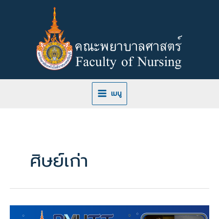
Skip
to
content
เมนู
ศิษย์เก่า
แบบสอบถาม