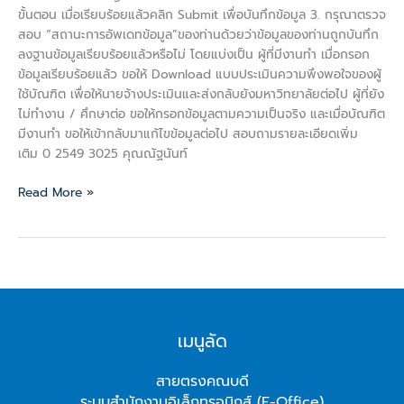
ขั้นตอน เมื่อเรียบร้อยแล้วคลิก Submit เพื่อบันทึกข้อมูล 3. กรุณาตรวจ
สอบ “สถานะการอัพเดทข้อมูล”ของท่านด้วยว่าข้อมูลของท่านถูกบันทึก
ลงฐานข้อมูลเรียบร้อยแล้วหรือไม่ โดยแบ่งเป็น ผู้ที่มีงานทำ เมื่อกรอก
ข้อมูลเรียบร้อยแล้ว ขอให้ Download แบบประเมินความพึงพอใจของผู้
ใช้บัณฑิต เพื่อให้นายจ้างประเมินและส่งกลับยังมหาวิทยาลัยต่อไป ผู้ที่ยัง
ไม่ทำงาน / ศึกษาต่อ ขอให้กรอกข้อมูลตามความเป็นจริง และเมื่อบัณฑิต
มีงานทำ ขอให้เข้ากลับมาแก้ไขข้อมูลต่อไป สอบถามรายละเอียดเพิ่ม
เติม 0 2549 3025 คุณณัฐนันท์
Read More »
เมนูลัด
สายตรงคณบดี
ระบบสำนักงานอิเล็กทรอนิกส์ (E-Office)