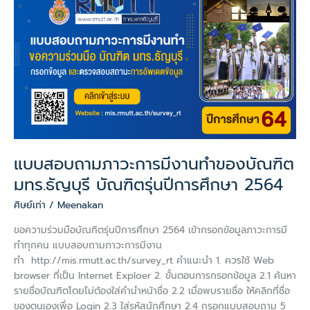
ภาวะ
การ
มี
งาน
ทำ
ของ
บัณฑิต
มทร.ธัญบุรี
บัณฑิต
รุ่น
ปี
แบบสอบถามภาวะการมีงานทำของบัณฑิต
การ
มทร.ธัญบุรี บัณฑิตรุ่นปีการศึกษา 2564
ศึกษา
2564
ศิษย์เก่า
/
Meenakan
ขอความร่วมมือบัณฑิตรุ่นปีการศึกษา 2564 เข้ากรอกข้อมูลภาวะการมี
ทำทุกคน แบบสอบถามภาวะการมีงาน
ทำ http://mis.rmutt.ac.th/survey_rt คำแนะนำ 1. ควรใช้ Web
browser ที่เป็น Internet Exploer 2. ขั้นตอนการกรอกข้อมูล 2.1 ค้นหา
รายชื่อบัณฑิตโดยไม่ต้องใส่คำนำหน้าชื่อ 2.2 เมื่อพบรายชื่อ ให้คลิกที่ชื่อ
ของตนเองเพื่อ Login 2.3 ใส่รหัสนักศึกษา 2.4 กรอกแบบสอบถาม 5