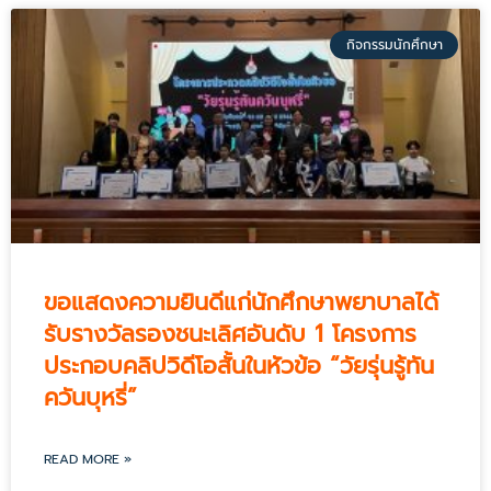
P
P
P
P
P
P
P
กิจกรรมนักศึกษา
a
a
a
a
a
a
a
g
g
g
g
g
g
g
e
e
e
e
e
e
e
ขอแสดงความยินดีแก่นักศึกษาพยาบาลได้
รับรางวัลรองชนะเลิศอันดับ 1 โครงการ
ประกอบคลิปวิดีโอสั้นในหัวข้อ “วัยรุ่นรู้ทัน
ควันบุหรี่”
READ MORE »