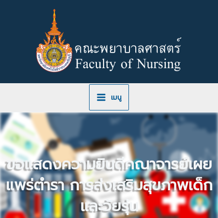
Skip
to
content
เมนู
ขอแสดงความยินดีคณาจารย์เผย
แพร่ตำรา การส่งเสริมสุขภาพเด็ก
และวัยรุ่น