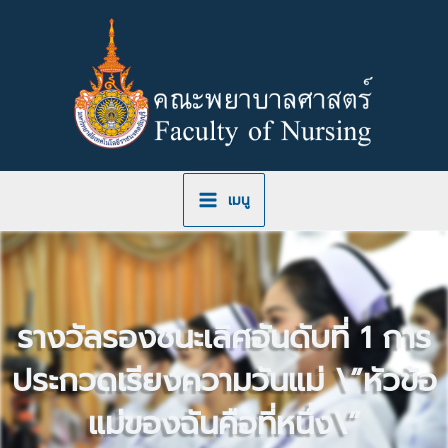
Skip
to
content
เมนู
รางวัลรองชนะเลิศอันดับที่ 1 การ
ประกวดเรียงความวันแม่ \”หัวข้อ
แม่ของฉันคือที่หนึ่ง\”