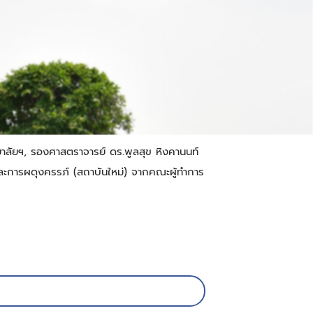
าลัยฯ, รองศาสตราจารย์ ดร.พูลสุข หิงคานนท์
ารผดุงครรภ์ (สถาบันใหม่) จากคณะผู้ทำการ