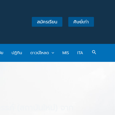
สมัครเรียน
ศิษย์เก่า
Search
จัย
ปฏิทิน
ดาวน์โหลด
MIS
ITA
รภ์ (สถาบันใหม่) จาก