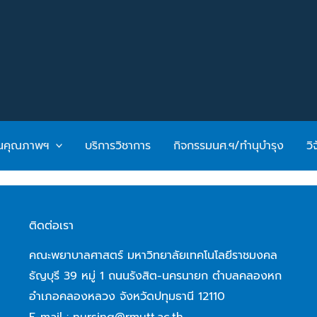
ันคุณภาพฯ
บริการวิชาการ
กิจกรรมนศ.ฯ/ทำนุบำรุง
วิ
ติดต่อเรา
คณะพยาบาลศาสตร์ มหาวิทยาลัยเทคโนโลยีราชมงคล
ธัญบุรี 39 หมู่ 1 ถนนรังสิต-นครนายก ตำบลคลองหก
อำเภอคลองหลวง จังหวัดปทุมธานี 12110
E-mail : nursing@rmutt.ac.th