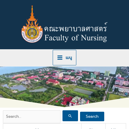
Skip
to
content
เมนู
Search
for: