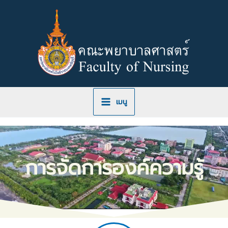
Skip
to
content
เมนู
การจัดการองค์ความรู้